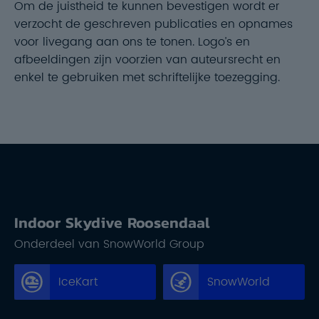
Om de juistheid te kunnen bevestigen wordt er
verzocht de geschreven publicaties en opnames
voor livegang aan ons te tonen. Logo’s en
afbeeldingen zijn voorzien van auteursrecht en
enkel te gebruiken met schriftelijke toezegging.
Indoor Skydive Roosendaal
Onderdeel van SnowWorld Group
IceKart
SnowWorld