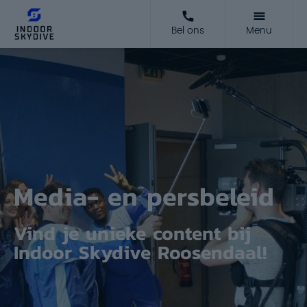
Bel ons
Menu
Media- en persbeleid
Vind je unieke content bij
Indoor Skydive Roosendaal!