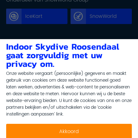
IceKart
SnowWorld
Indoor Skydive Roosendaal
Informatie
gaat zorgvuldig met uw
Partnerships
privacy om.
Pers & media
Onze website vergaart (persoonlijke) gegevens en maakt
Blog
gebruik van cookies om deze website functioneel goed
laten werken, advertenties & web-content te personaliseren
Social
en deze website te meten. Hiervoor kunnen wij u de beste
website-ervaring bieden. U kunt de cookies van ons en onze
partners bekijken en/of uitschakelen via de ‘cookie
Contact
instellingen aanpassen’ link.
Akkoord