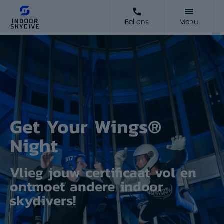
Bel ons
Menu
Get Your Wings®
Night
Vlieg jouw certificaat vol en
ontmoet andere indoor
skydivers!