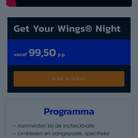
Get Your Wings® Night
99,50
vanaf
p.p.
Boek je ticket!
Programma
– Aanmelden bij de incheckbalie
– Omkleden en aangepaste, specifieke