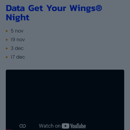
Data
Get Your Wings®
Night
5 nov
19 nov
3 dec
17 dec