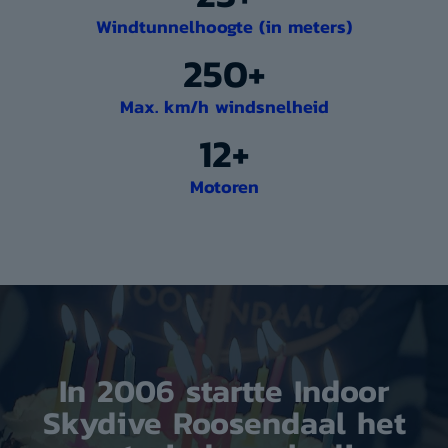
Windtunnelhoogte (in meters)
250+
Max. km/h windsnelheid
12+
Motoren
In 2006 startte Indoor
Skydive Roosendaal het