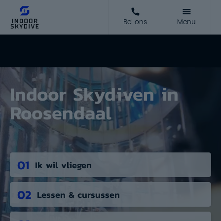
Bel ons
Menu
Indoor Skydiven in
Roosendaal
01
Ik wil vliegen
02
Lessen & cursussen