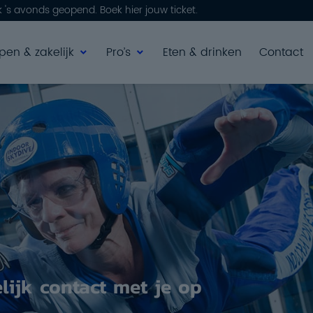
's avonds geopend. Boek hier jouw ticket.
pen & zakelijk
Pro’s
Eten & drinken
Contact
Lessen & cursussen
Coaching
Get Your Wings Night
Events
ijk contact met je op