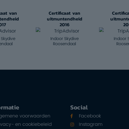
icaat van
Certificaat van
Certific
tendheid
uitmuntendheid
uitmunt
017
2016
20
 Skydive
Indoor Skydive
Indoor 
endaal
Roosendaal
Roose
ormatie
Social
lgemene voorwaarden
Facebook
ivacy- en cookiebeleid
Instagram