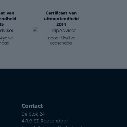
aat van
Certificaat van
endheid
uitmuntendheid
15
2014
Skydive
Indoor Skydive
ndaal
Roosendaal
Contact
De Stok 24
4703 SZ, Roosendaal