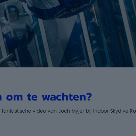
n om te wachten?
e fantastische video van Joch Myjer bij Indoor Skydive R