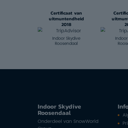
Certificaat van
Certif
uitmuntendheid
uitmun
2018
2
Indoor Skydive
Indoor
Roosendaal
Roos
Indoor Skydive
Inf
Roosendaal
A
Onderdeel van SnowWorld
Pr