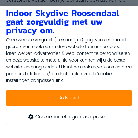
windsnelheid waarin je loopt. Dit vereist steeds een
Indoor Skydive Roosendaal
aangepaste techniek. Je moet alle windsnelheden
gaat zorgvuldig met uw
aankunnen en alle handelingen erbij kunnen
privacy om.
uitvoeren.”
Onze website vergaart (persoonlijke) gegevens en maakt
gebruik van cookies om deze website functioneel goed
laten werken, advertenties & web-content te personaliseren
en deze website te meten. Hiervoor kunnen wij u de beste
website-ervaring bieden. U kunt de cookies van ons en onze
partners bekijken en/of uitschakelen via de ‘cookie
instellingen aanpassen’ link.
Akkoord
Cookie instellingen aanpassen
