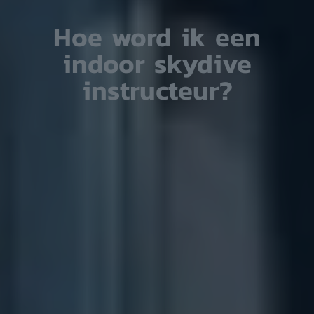
Hoe word ik een
indoor skydive
instructeur?